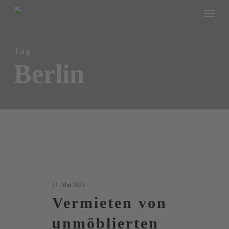
Menu
Skip
to
main
Tag
content
Berlin
Vermieten
1
Berlin
von
unmöblierten
11. Mai 2023
Wohnungen
Vermieten von
unmöblierten