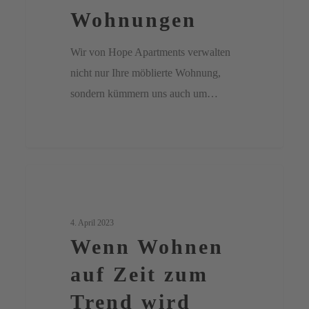
Wohnungen
Wir von Hope Apartments verwalten
nicht nur Ihre möblierte Wohnung,
sondern kümmern uns auch um…
Wenn
1
Berlin
Wohnen
auf
4. April 2023
Zeit
Wenn Wohnen
zum
auf Zeit zum
Trend
Trend wird
wird