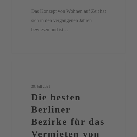
Das Konzept von Wohnen auf Zeit hat
sich in den vergangenen Jahren
bewiesen und ist…
Die
0
Berlin
besten
Berliner
20. Juli 2021
Bezirke
Die besten
für
Berliner
das
Bezirke für das
Vermieten
von
Vermieten von