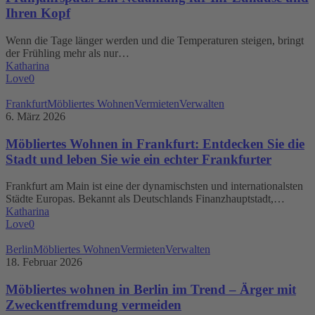
Ihr
Ihren Kopf
Zuhause
und
Wenn die Tage länger werden und die Temperaturen steigen, bringt
Ihren
der Frühling mehr als nur…
Kopf
Katharina
Love
0
Möbliertes
Frankfurt
Möbliertes Wohnen
Vermieten
Verwalten
Wohnen
6. März 2026
in
Frankfurt:
Möbliertes Wohnen in Frankfurt: Entdecken Sie die
Entdecken
Stadt und leben Sie wie ein echter Frankfurter
Sie
die
Frankfurt am Main ist eine der dynamischsten und internationalsten
Stadt
Städte Europas. Bekannt als Deutschlands Finanzhauptstadt,…
und
Katharina
leben
Love
0
Sie
wie
Möbliertes
Berlin
Möbliertes Wohnen
Vermieten
Verwalten
ein
wohnen
18. Februar 2026
echter
in
Frankfurter
Berlin
Möbliertes wohnen in Berlin im Trend – Ärger mit
im
Zweckentfremdung vermeiden
Trend