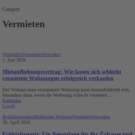
Category
Vermieten
Mietaufhebungsvertrag:
Verkaufen
Vermieten
Verwalten
Wie
1. Juni 2026
lassen
sich
Mietaufhebungsvertrag: Wie lassen sich schlecht
schlecht
vermietete Wohnungen erfolgreich verkaufen
vermietete
Wohnungen
Der Verkauf einer vermieteten Wohnung kann herausfordernd sein,
erfolgreich
besonders dann, wenn die Wohnung schlecht vermietet…
verkaufen
Katharina
Love
0
Frühjahrsputz:
Berlin
Inspiration
Möbliertes Wohnen
Vermieten
Verwalten
Ein
30. April 2026
Neuanfang
für
Frühjahrsputz: Ein Neuanfang für Ihr Zuhause und