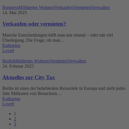
Verkaufen
Business
Möbliertes Wohnen
Verkaufen
Vermieten
Verwalten
oder
14. Mai 2025
vermieten?
Verkaufen oder vermieten?
Manche Entscheidungen trifft man nur einmal – oder mit viel
Überlegung. Die Frage, ob man…
Katharina
Love
0
Aktuelles
Berlin
Möbliertes Wohnen
Vermieten
Verwalten
zur
24. Februar 2025
City
Tax
Aktuelles zur City Tax
Berlin ist eines der beliebtesten Reiseziele in Europa und zieht jedes
Jahr Millionen von Besuchern…
Katharina
Love
0
1
2
3