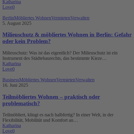
Katharina
Love
0
Milieuschutz
Berlin
Möbliertes Wohnen
Vermieten
Verwalten
&
5. August 2025
möbliertes
Wohnen
Milieuschutz & möbliertes Wohnen in Berlin: Gefahr
in
oder kein Problem?
Berlin:
Gefahr
Milieuschutz: Was ist das eigentlich? Der Milieuschutz ist ein
oder
Instrument des Städtebaurechts, das bestimmte Kieze…
kein
Katharina
Problem?
Love
0
Teilmöbliertes
Business
Möbliertes Wohnen
Vermieten
Verwalten
Wohnen
16. Juni 2025
–
praktisch
Teilmöbliertes Wohnen – praktisch oder
oder
problematisch?
problematisch?
Teilmöbliert, klingt es nach halbfertig? In einer Welt, in der
Flexibilität, Mobilität und Komfort an…
Katharina
Love
0