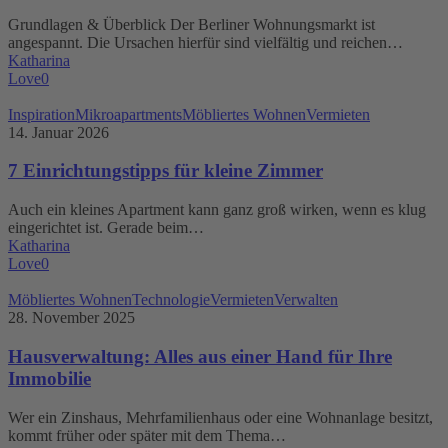
–
Grundlagen & Überblick Der Berliner Wohnungsmarkt ist
Ärger
angespannt. Die Ursachen hierfür sind vielfältig und reichen…
mit
Katharina
Zweckentfremdung
Love
0
vermeiden
7
Inspiration
Mikroapartments
Möbliertes Wohnen
Vermieten
Einrichtungstipps
14. Januar 2026
für
kleine
7 Einrichtungstipps für kleine Zimmer
Zimmer
Auch ein kleines Apartment kann ganz groß wirken, wenn es klug
eingerichtet ist. Gerade beim…
Katharina
Love
0
Hausverwaltung:
Möbliertes Wohnen
Technologie
Vermieten
Verwalten
Alles
28. November 2025
aus
einer
Hausverwaltung: Alles aus einer Hand für Ihre
Hand
Immobilie
für
Ihre
Wer ein Zinshaus, Mehrfamilienhaus oder eine Wohnanlage besitzt,
Immobilie
kommt früher oder später mit dem Thema…