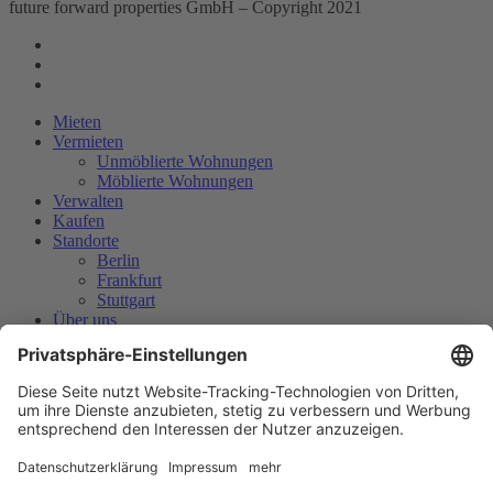
future forward properties GmbH – Copyright 2021
facebook
linkedin
instagram
Close
Mieten
Menu
Vermieten
Unmöblierte Wohnungen
Möblierte Wohnungen
Verwalten
Kaufen
Standorte
Berlin
Frankfurt
Stuttgart
Über uns
Über uns
Kontakt
Karriere
Magazin
English
Neueste Beiträge