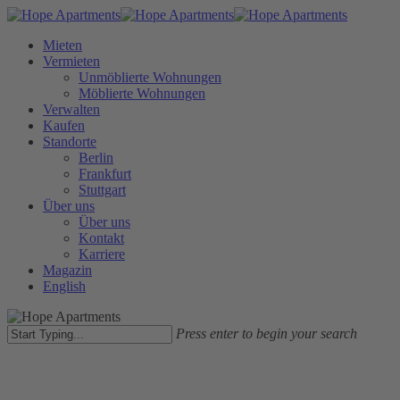
Skip
to
Menu
Mieten
main
Vermieten
content
Unmöblierte Wohnungen
Möblierte Wohnungen
Verwalten
Kaufen
Standorte
Berlin
Frankfurt
Stuttgart
Über uns
Über uns
Kontakt
Karriere
Magazin
English
Press enter to begin your search
Close
Search