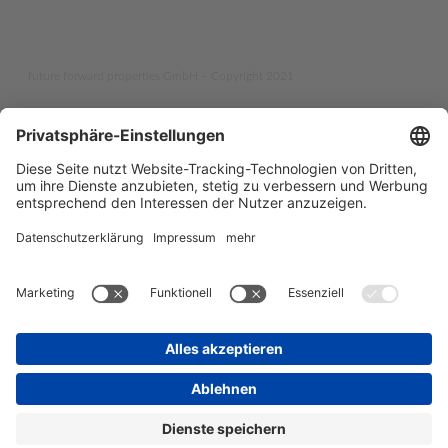
future forward properties GmbH – Copyright 2021
facebook
linkedin
instagram
Future Gold - Ihr Immobilienmakler