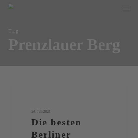
Menu
Skip
to
main
Tag
content
Prenzlauer Berg
Die
0
Berlin
besten
Berliner
20. Juli 2021
Bezirke
Die besten
für
Berliner
das