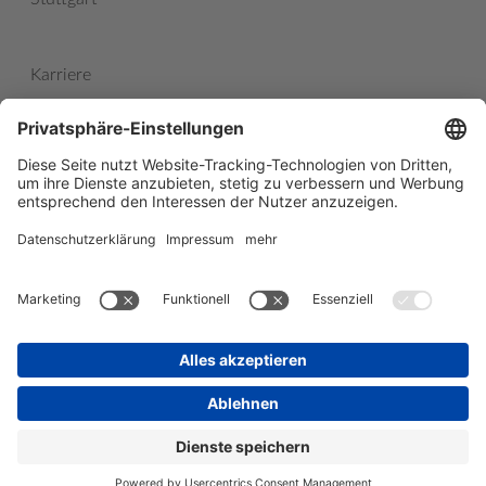
Karriere
Impressum
Datenschutz
Career
Imprint
Data Protection
future forward properties GmbH – Copyright 2021
facebook
linkedin
instagram