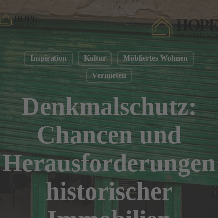
Skip
to
main
content
Inspiration
Kultur
Möbliertes Wohnen
Vermieten
Denkmalschutz:
Chancen und
Herausforderungen
historischer