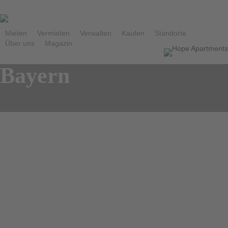
Skip
to
main
Mieten
Vermieten
Verwalten
Kaufen
Standorte
Über uns
Magazin
content
Category
Bayern