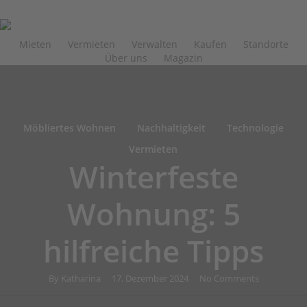
Skip
to
main
Mieten
Vermieten
Verwalten
Kaufen
Standorte
Über uns
Magazin
content
Möbliertes Wohnen
Nachhaltigkeit
Technologie
Vermieten
Winterfeste
Wohnung: 5
hilfreiche Tipps
By
Katharina
17. Dezember 2024
No Comments