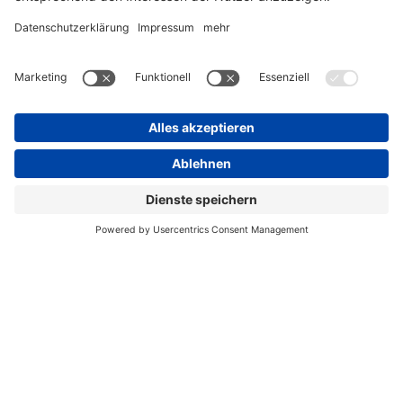
Author
Katharina
More posts by Katharina
FAQs
Über uns
Karriere
Immobilien-Glossar
Unsere PartnerInnen
Impressum
Unser Magazin
Kontakt
Datenschutz
Berlin
Career
Frankfurt
Imprint
Stuttgart
Data Protection
facebook
future forward properties GmbH – Copyright 2021
linkedin
instagram